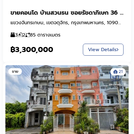
ขายคอนโด บ้านสวนธน ซอยรัชดาภิเษก 36 ห้องมุม 85 ตร.ม. ใกล้ MRT ลาดพร้าว, BTS รัชโยธิน, ม.ราชภัฏจันทรเกษม
แขวงจันทรเกษม, เขตจตุจักร, กรุงเทพมหานคร, 10900, ประเทศไทย
3
2
85
ตารางเมตร
฿3,300,000
View Details
ขาย
21