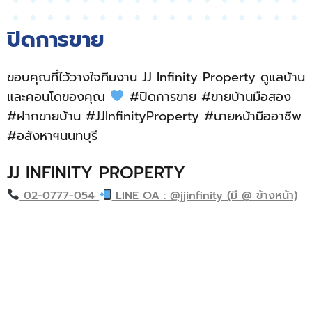
ปิดการขาย
S
ขอบคุณที่ไว้วางใจทีมงาน JJ Infinity Property ดูแลบ้าน
(
และคอนโดของคุณ
#ปิดการขาย #ขายบ้านมือสอง
แ
#ฝากขายบ้าน #JJInfinityProperty #นายหน้ามืออาชีพ
#อสังหาฯนนทบุรี
ค
JJ INFINITY PROPERTY
บ
02-0777-054
LINE OA : @jjinfinity (มี @ ข้างหน้า)
ต
เ
#
#
ม