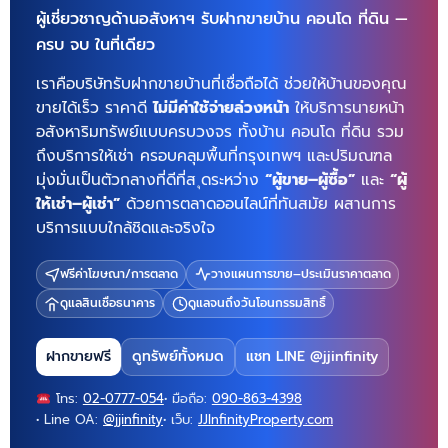
ผู้เชี่ยวชาญด้านอสังหาฯ รับฝากขายบ้าน คอนโด ที่ดิน —
ครบ จบ ในที่เดียว
เราคือบริษัทรับฝากขายบ้านที่เชื่อถือได้ ช่วยให้บ้านของคุณ
ขายได้เร็ว ราคาดี
ไม่มีค่าใช้จ่ายล่วงหน้า
ให้บริการนายหน้า
อสังหาริมทรัพย์แบบครบวงจร ทั้งบ้าน คอนโด ที่ดิน รวม
ถึงบริการให้เช่า ครอบคลุมพื้นที่กรุงเทพฯ และปริมณฑล
มุ่งมั่นเป็นตัวกลางที่ดีที่ส ุดระหว่าง
“ผู้ขาย–ผู้ซื้อ”
และ
“ผู้
ให้เช่า–ผู้เช่า”
ด้วยการตลาดออนไลน์ที่ทันสมัย ผสานการ
บริการแบบใกล้ชิดและจริงใจ
ฟรีค่าโฆษณา/การตลาด
วางแผนการขาย–ประเมินราคาตลาด
ดูแลสินเชื่อธนาคาร
ดูแลจนถึงวันโอนกรรมสิทธิ์
ฝากขายฟรี
ดูทรัพย์ทั้งหมด
แชท LINE @jjinfinity
โทร:
02-0777-054
• มือถือ:
090-863-4398
• Line OA:
@jjinfinity
• เว็บ:
JJInfinityProperty.com