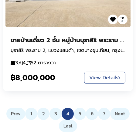
ขายบ้านเดี่ยว 2 ชั้น หมู่บ้านบุราสิริ พระราม 2 ถ.กาญจนาภิเษก ใกล้เซ็นทรัล พระราม 2 พร้อมอยู่
บุราสิริ พระราม 2, แขวงแสมดำ, เขตบางขุนเทียน, กรุงเทพมหานคร, พันท้ายนรสิงห์, 10150, ประเทศไทย
3
4
52
ตารางวา
฿8,000,000
View Details
Prev
1
2
3
4
5
6
7
Next
Last