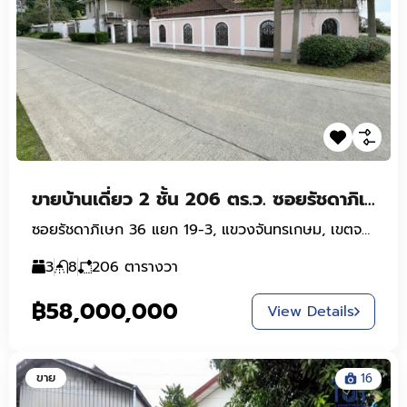
ขายบ้านเดี่ยว 2 ชั้น 206 ตร.ว. ซอยรัชดาภิเษก 32 (ซอยเสือใหญ่) ใกล้ MRT ลาดพร้าว และ BTS รัชโยธิน
ซอยรัชดาภิเษก 36 แยก 19-3, แขวงจันทรเกษม, เขตจตุจักร, กรุงเทพมหานคร, 10900, ประเทศไทย
3
8
206
ตารางวา
฿58,000,000
View Details
ขาย
16