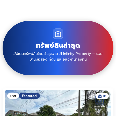
ทรัพย์สินล่าสุด
อัปเดตทรัพย์สินใหม่ล่าสุดจาก JJ Infinity Property — รวม
บ้านมือสอง ที่ดิน และอสังหาน่าลงทุน
ขาย
Featured
18