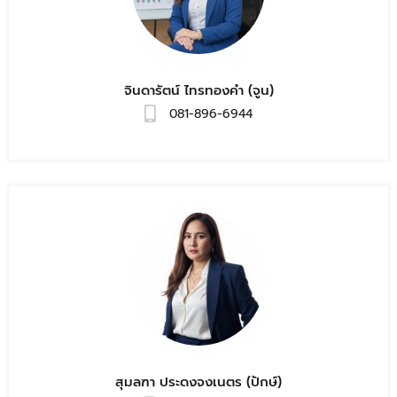
จินดารัตน์ ไทรทองคำ (จูน)
081-896-6944
สุมลฑา ประดงจงเนตร (ปักษ์)