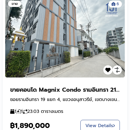
ขาย
6
ขายคอนโด Magnix Condo รามอินทรา 21 สุขาภิบาล2 ใกล้ MRT สถานีลาดปลาเค้า
ซอยรามอินทรา 19 แยก 4, แขวงอนุสาวรีย์, เขตบางเขน, กรุงเทพมหานคร, 10220, ประเทศไทย
1
1
23.03
ตารางเมตร
฿1,890,000
View Details