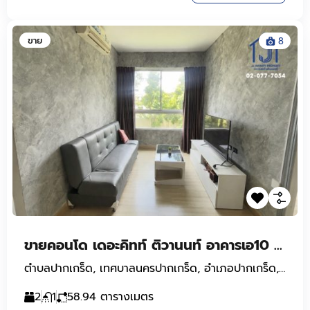
ขาย
8
ขายคอนโด เดอะคิทท์ ติวานนท์ อาคารเอ10 ถนนติวานนท์ ซ.ติวานนท์-ปากเกร็ด 17 ใกล้รถไฟฟ้า MRT ส่วนต่อขยาย (สายสีชมพู สถานีปากเกร็ด)
ตำบลปากเกร็ด, เทศบาลนครปากเกร็ด, อำเภอปากเกร็ด, จังหวัดนนทบุรี, 11120, ประเทศไทย
2
1
58.94
ตารางเมตร