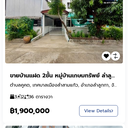
ขายบ้านแฝด 2ชั้น หมู่บ้านเกษมทรัพย์ ลำลูกกา 11 คลองหนึ่ง ซอยรังสิต-นครนายก 46 ใกล้ฟิวเจอร์พาร์ค และรถไฟฟ้า
ตำบลคูคต, เทศบาลเมืองลำสามแก้ว, อำเภอลำลูกกา, จังหวัดปทุมธานี, 12130, ประเทศไทย
3
2
36
ตารางวา
฿1,900,000
View Details