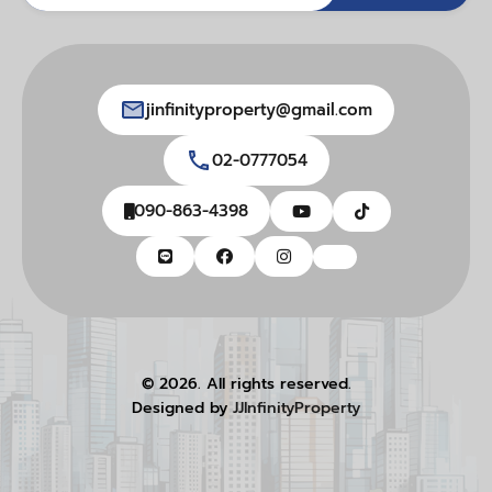
jinfinityproperty@gmail.com
02-0777054
090-863-4398
© 2026. All rights reserved.
Designed by
JJInfinityProperty