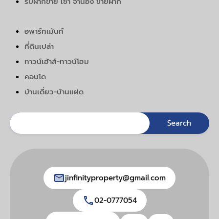
รับฝากขาย เช่า จำนอง ขายฝาก
อพาร์ทเม้นท์
ที่ดินเปล่า
ทาวน์เฮ้าส์-ทาวน์โฮม
คอนโด
บ้านเดี่ยว-บ้านแฝด
jinfinityproperty@gmail.com
02-0777054