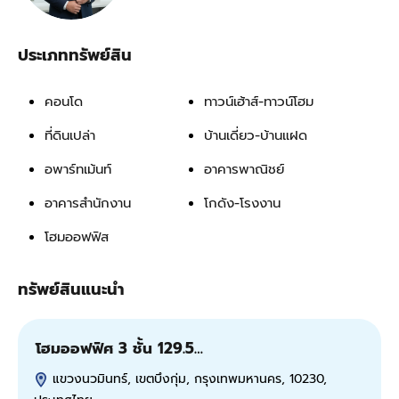
ประเภททรัพย์สิน
คอนโด
ทาวน์เฮ้าส์-ทาวน์โฮม
ที่ดินเปล่า
บ้านเดี่ยว-บ้านแฝด
อพาร์ทเม้นท์
อาคารพาณิชย์
อาคารสำนักงาน
โกดัง-โรงงาน
โฮมออฟฟิส
ทรัพย์สินแนะนำ
โฮมออฟฟิศ 3 ชั้น 129.5…
ข
แขวงนวมินทร์, เขตบึงกุ่ม, กรุงเทพมหานคร, 10230,