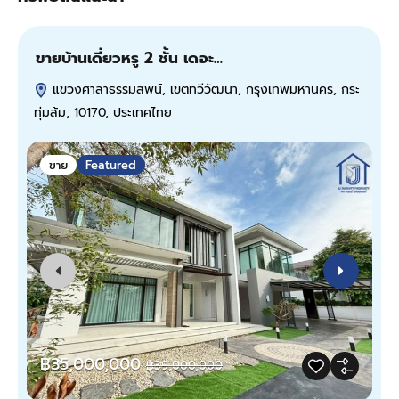
ขายบ้านเดี่ยวหรู 2 ชั้น เดอะ…
ข
เ
แขวงศาลาธรรมสพน์, เขตทวีวัฒนา, กรุงเทพมหานคร, กระ
ทุ่มล้ม, 10170, ประเทศไทย
ป
ขาย
Featured
฿35,000,000
฿39,000,000