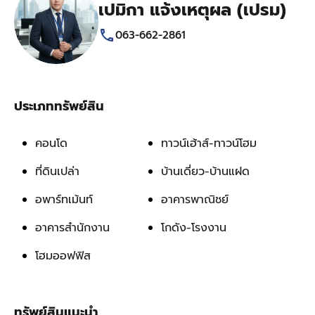
เปมิกา แจ้งเหตุผล (เปรม)
063-662-2861
ประเภททรัพย์สิน
คอนโด
ทาวน์เฮ้าส์-ทาวน์โฮม
ที่ดินเปล่า
บ้านเดี่ยว-บ้านแฝด
อพาร์ทเม้นท์
อาคารพาณิชย์
อาคารสำนักงาน
โกดัง-โรงงาน
โฮมออฟฟิส
ทรัพย์สินแนะนำ