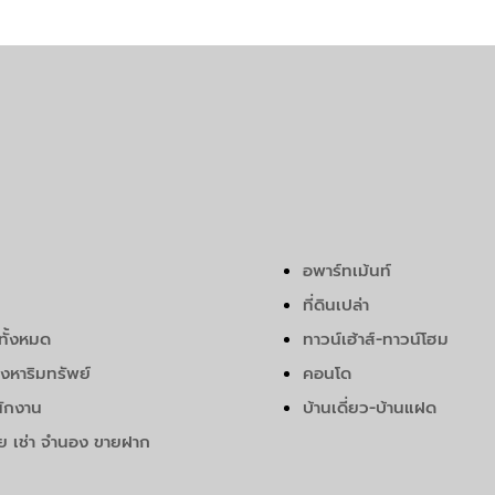
อพาร์ทเม้นท์
ที่ดินเปล่า
ทั้งหมด
ทาวน์เฮ้าส์-ทาวน์โฮม
ังหาริมทรัพย์
คอนโด
ักงาน
บ้านเดี่ยว-บ้านแฝด
ย เช่า จำนอง ขายฝาก