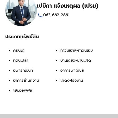
เปมิกา แจ้งเหตุผล (เปรม)
063-662-2861
ประเภททรัพย์สิน
คอนโด
ทาวน์เฮ้าส์-ทาวน์โฮม
ที่ดินเปล่า
บ้านเดี่ยว-บ้านแฝด
อพาร์ทเม้นท์
อาคารพาณิชย์
อาคารสำนักงาน
โกดัง-โรงงาน
โฮมออฟฟิส