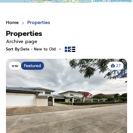
Leaflet
| ©
OpenStreetMap
Home
Properties
Properties
Archive page
Sort By:
Date - New to Old
ขาย
Featured
27