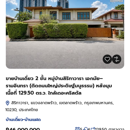
ขายบ้านเดี่ยว 2 ชั้น หมู่บ้านสิริทาวารา เอกมัย–
รามอินทรา (ติดถนนใหญ่ประดิษฐ์มนูธรรม) หลังมุม
เนื้อที่ 129.50 ตร.ว. ใกล้เดอะคริสตัล
สิริทาวารา, แขวงลาดพร้าว, เขตลาดพร้าว, กรุงเทพมหานคร,
10230, ประเทศไทย
บ้านเดี่ยว-บ้านแฝด
ตารางวา
5
4
129.50