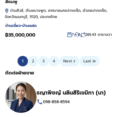
สีชมพู
บ้านสีวลี, ตำบลบางพูด, เทศบาลนครปากเกร็ด, อำเภอปากเกร็ด,
จังหวัดนนทบุรี, 11120, ประเทศไทย
บ้านเดี่ยว-บ้านแฝด
฿35,000,000
ตารางวา
7
6
265.43
1
2
3
4
Next
Last
ติดต่อฝ่ายขาย
ธญาพิชญ์ นลินสิริเขมิกา (นา)
098-858-8594