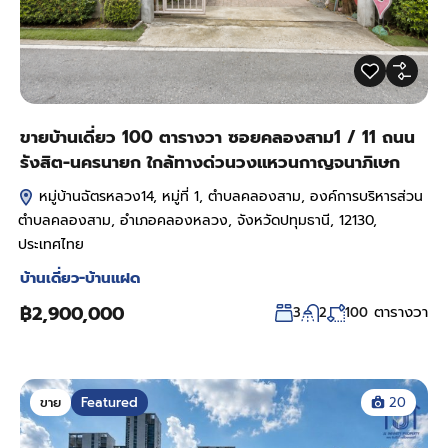
ขายบ้านเดี่ยว 100 ตารางวา ซอยคลองสาม1 / 11 ถนน
รังสิต-นครนายก ใกล้ทางด่วนวงแหวนกาญจนาภิเษก
หมู่บ้านฉัตรหลวง14, หมู่ที่ 1, ตำบลคลองสาม, องค์การบริหารส่วน
ตำบลคลองสาม, อำเภอคลองหลวง, จังหวัดปทุมธานี, 12130,
ประเทศไทย
บ้านเดี่ยว-บ้านแฝด
฿2,900,000
ตารางวา
3
2
100
ขาย
Featured
20