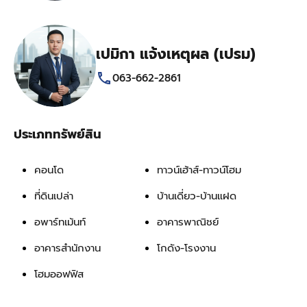
เปมิกา แจ้งเหตุผล (เปรม)
063-662-2861
ประเภททรัพย์สิน
คอนโด
ทาวน์เฮ้าส์-ทาวน์โฮม
ที่ดินเปล่า
บ้านเดี่ยว-บ้านแฝด
อพาร์ทเม้นท์
อาคารพาณิชย์
อาคารสำนักงาน
โกดัง-โรงงาน
โฮมออฟฟิส