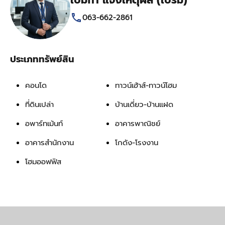
เปมิกา แจ้งเหตุผล (เปรม)
063-662-2861
ประเภททรัพย์สิน
คอนโด
ทาวน์เฮ้าส์-ทาวน์โฮม
ที่ดินเปล่า
บ้านเดี่ยว-บ้านแฝด
อพาร์ทเม้นท์
อาคารพาณิชย์
อาคารสำนักงาน
โกดัง-โรงงาน
โฮมออฟฟิส