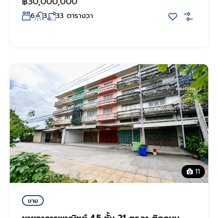
฿30,000,000
ตารางวา
6
3
33
11
ขาย