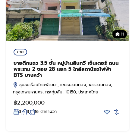
11
ขาย
ขายตึกแถว 3.5 ชั้น หมู่บ้านสินทวี เซ็นเตอร์ ถนน
พระราม 2 ซอย 28 แยก 5 ใกล้สถานีรถไฟฟ้า
BTS บางหว้า
ชุมชนเรือนไทยพัฒนา, แขวงจอมทอง, เขตจอมทอง,
กรุงเทพมหานคร, กระทุ่มล้ม, 10150, ประเทศไทย
฿2,200,000
ตารางวา
3
3
16