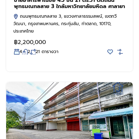
ขายอาคารพาณิชย์ 4.5 ชั้น 21 ตร.วา ติดถนน
พุทธมณฑลสาย 3 ใกล้มหาวิทยาลัยมหิดล ศาลายา
ถนนพุทธมณฑลสาย 3, แขวงศาลาธรรมสพน์, เขตทวี
วัฒนา, กรุงเทพมหานคร, กระทุ่มล้ม, ท่าตลาด, 10170,
ประเทศไทย
฿2,200,000
ตารางวา
4
2
21