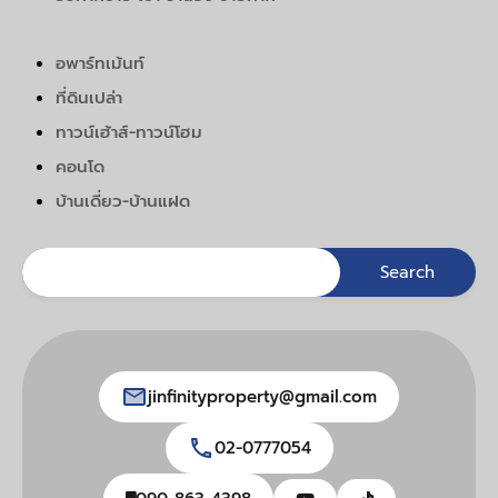
อพาร์ทเม้นท์
ที่ดินเปล่า
ทาวน์เฮ้าส์-ทาวน์โฮม
คอนโด
บ้านเดี่ยว-บ้านแฝด
jinfinityproperty@gmail.com
02-0777054