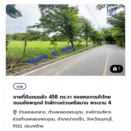
7
ขาย
ขายที่ดินถมแล้ว 458 ตร.วา ซอยหอการค้าไทย
ถนนชัยพฤกษ์ ใกล้ทางด่วนศรีสมาน พระราม 4
บ้านแหลมกลาง, ตำบลคลองพระอุดม, องค์การบริหาร
ส่วนตำบลคลองพระอุดม, อำเภอปากเกร็ด, จังหวัดนนทบุรี,
11120, ประเทศไทย