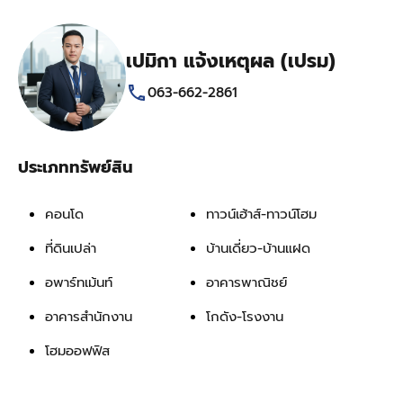
เปมิกา แจ้งเหตุผล (เปรม)
063-662-2861
ประเภททรัพย์สิน
คอนโด
ทาวน์เฮ้าส์-ทาวน์โฮม
ที่ดินเปล่า
บ้านเดี่ยว-บ้านแฝด
อพาร์ทเม้นท์
อาคารพาณิชย์
อาคารสำนักงาน
โกดัง-โรงงาน
โฮมออฟฟิส