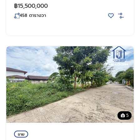
฿15,500,000
ตารางวา
458
5
ขาย