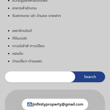
ความรู้อสังหาริมทรัพย์
อาคารสำนักงาน
รับฝากขาย เช่า จำนอง ขายฝาก
อพาร์ทเม้นท์
ที่ดินเปล่า
ทาวน์เฮ้าส์-ทาวน์โฮม
คอนโด
บ้านเดี่ยว-บ้านแฝด
jinfinityproperty@gmail.com