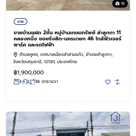
16
ขาย
ขายบ้านแฝด 2ชั้น หมู่บ้านเกษมทรัพย์ ลำลูกกา 11
คลองหนึ่ง ซอยรังสิต-นครนายก 46 ใกล้ฟิวเจอร์
พาร์ค และรถไฟฟ้า
ตำบลคูคต, เทศบาลเมืองลำสามแก้ว, อำเภอลำลูกกา,
จังหวัดปทุมธานี, 12130, ประเทศไทย
฿1,900,000
ตารางวา
3
2
36