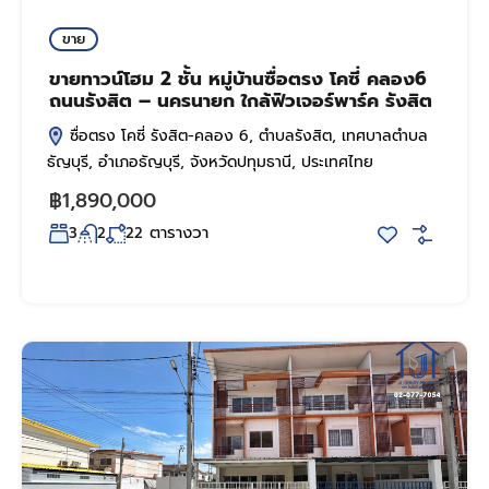
ขาย
ขายทาวน์โฮม 2 ชั้น หมู่บ้านซื่อตรง โคซี่ คลอง6
ถนนรังสิต – นครนายก ใกล้ฟิวเจอร์พาร์ค รังสิต
ซื่อตรง โคซี่ รังสิต-คลอง 6, ตำบลรังสิต, เทศบาลตำบล
ธัญบุรี, อำเภอธัญบุรี, จังหวัดปทุมธานี, ประเทศไทย
฿1,890,000
ตารางวา
3
2
22