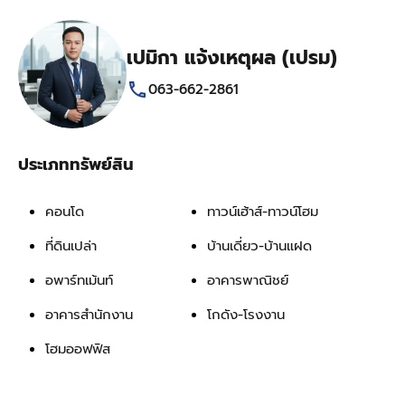
เปมิกา แจ้งเหตุผล (เปรม)
063-662-2861
ประเภททรัพย์สิน
คอนโด
ทาวน์เฮ้าส์-ทาวน์โฮม
ที่ดินเปล่า
บ้านเดี่ยว-บ้านแฝด
อพาร์ทเม้นท์
อาคารพาณิชย์
อาคารสำนักงาน
โกดัง-โรงงาน
โฮมออฟฟิส