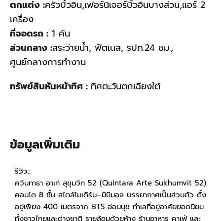
ตกแต่ง :
ครัวบิ้วอิน,เฟอร์นิเจอร์บิ้วอินบางส่วน,แอร์ 2
เครื่อง
ที่จอดรถ :
1 คัน
ส่วนกลาง :
สระว่ายน้ำ, ฟิตเนส, รปภ.24 ชม.,
ศูนย์กลางการทำงาน
ทรัพย์สินหันหน้าทิศ :
ทิศตะวันตกเฉียงใต้
ข้อมูลเพิ่มเติม
รีวิว::
ควินทาธา อาเท่ สุขุมวิท 52 (Quintara Arte Sukhumvit 52)
คอนโด 8 ชั้น สไตล์โมเดิร์น–มินิมอล บรรยากาศเป็นส่วนตัว ตั้ง
อยู่เพียง 400 เมตรจาก BTS อ่อนนุช ทำเลที่อยู่อาศัยยอดนิยม
ทั้งชาวไทยและต่างชาติ รายล้อมด้วยห้าง ร้านอาหาร คาเฟ่ และ