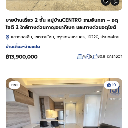
ขายบ้านเดี่ยว 2 ชั้น หมู่บ้านCENTRO รามอินทรา – จตุ
โชติ 2 ใกล้ทางด่วนกาญจนาภิเษก และทางด่วนจตุโชติ
แขวงออเงิน, เขตสายไหม, กรุงเทพมหานคร, 10220, ประเทศไทย
บ้านเดี่ยว-บ้านแฝด
฿13,900,000
ตารางวา
4
5
80.8
ขาย
10