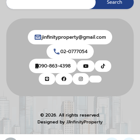
jinfinityproperty@gmail.com
02-0777054
090-863-4398
© 2026. All rights reserved.
Designed by
JJInfinityProperty