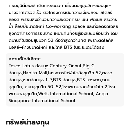
คอมมูนิตี้มอลล์ เดินทางสะดวก เชื่อมต่อสุขุมวิท–อ่อนนุช–
บางจากได้รวดเร็ว ตัวโครงการเน้นความเงียบสงบ สไตล์รี
สอร์ต พร้อมสิ่งอำนวยความสะดวกครบ เช่น ฟิตเนส สระว่าย
น้ำ ล็อบบี้ขนาดใหญ่ Co-working space และที่จอดรถเฉลี่ย
สูงกว่าโครงการรอบข้าง เหมาะกับทั้งอยู่เองและปล่อยเช่า โดย
ดีมานด์ในซอยสุขุมวิท 52 ถือว่าสูงกว่าปกติ เพราะติดโลคัล
มอลล์–ห้างขนาดใหญ่ และใกล้ BTS ในระยะเดินได้จริง
สถานที่ใกล้เคียง::
Tesco Lotus อ่อนนุช,Century Onnut,Big C
อ่อนนุช,Habito Mall,โครงการไลฟ์สไตล์สุขุมวิท 52,ตลาด
อ่อนนุช,ซอยอ่อนนุช 1–7,BTS อ่อนนุช,BTS บางจาก,ถนน
สุขุมวิท, ถนนสุขุมวิท 50–52,โรงพยาบาลกล้วยน้ำไท 2,โรง
พยาบาลสุขุมวิท,Wells International School, Anglo
Singapore International School.
ทรัพย์น่าลงทุน