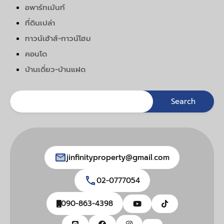
อพาร์ทเม้นท์
ที่ดินเปล่า
ทาวน์เฮ้าส์-ทาวน์โฮม
คอนโด
บ้านเดี่ยว-บ้านแฝด
jinfinityproperty@gmail.com
02-0777054
090-863-4398