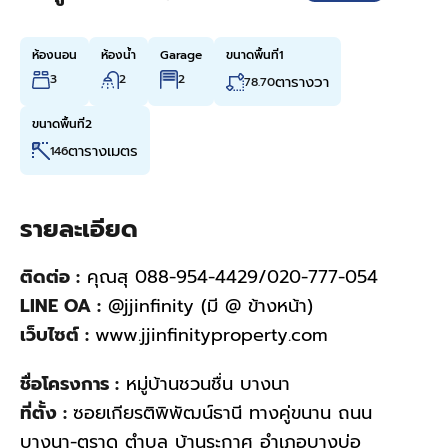
ห้องนอน
ห้องน้ำ
Garage
ขนาดพื้นที่1
3
2
2
ตารางวา
78.70
ขนาดพื้นที่2
ตารางเมตร
146
รายละเอียด
ติดต่อ :
คุณสุ 088-954-4429/020-777-054
LINE OA :
@jjinfinity (มี @ ข้างหน้า)
เว็บไซต์ :
www.jjinfinityproperty.com
ชื่อโครงการ :
หมู่บ้านชวนชื่น บางนา
ที่ตั้ง :
ซอยเกียรติพิพัฒน์ธานี ทางคู่ขนาน ถนน
บางนา-ตราด ตำบล บ้านระกาศ อำเภอบางบ่อ