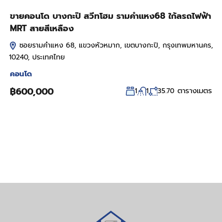
ขายคอนโด บางกะปิ สวีทโฮม รามคำแหง68 ใก้ลรถไฟฟ้า
MRT สายสีเหลือง
ซอยรามคำแหง 68, แขวงหัวหมาก, เขตบางกะปิ, กรุงเทพมหานคร,
10240, ประเทศไทย
คอนโด
฿600,000
ตารางเมตร
1
1
35.70