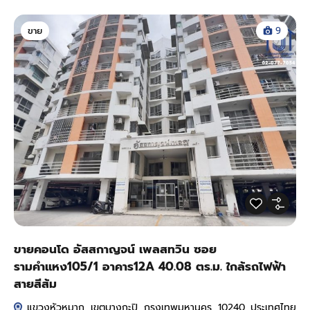
ขาย
9
ขายคอนโด อัสสกาญจน์ เพลสทวิน ซอย
รามคำแหง105/1 อาคาร12A 40.08 ตร.ม. ใกล้รถไฟฟ้า
สายสีส้ม
แขวงหัวหมาก, เขตบางกะปิ, กรุงเทพมหานคร, 10240, ประเทศไทย