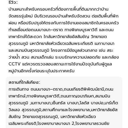
รีวิว::
บ้านเหมาะสำหรับครอบครัวที่ต้องการพื้นที่ดินมากกว่าบ้าน
จัดสรรรุ่นใหม่ มีบริเวณรอบบ้านสำหรับจัดสวน ต่อเติมพื้นที่พัก
ผ่อน หรือปรับปรุงให้ตรงกับการใช้งานของสมาชิกในครอบครัว
ทำเลเชื่อมต่อถนนบางนา–ตราด ทางพิเศษบูรพาวิถี และถนน
เทพารักษ์ได้สะดวก ใกล้มหาวิทยาลัยอัสสัมชัญ วิทยาเขต
สุวรรณภูมิ มหาวิทยาลัยหัวเฉียวเฉลิมพระเกียรติ เมกาบางนา
และสนามบินสุวรรณภูมิ โครงการมีข้อมูลส่วนกลาง เช่น สระ
ว่ายน้ำ สวน สนามเด็กเล่น ระบบรักษาความปลอดภัย และกล้อง
CCTV แต่ควรตรวจสอบสถานะการใช้งานปัจจุบันกับผู้ดูแล
หมู่บ้านอีกครั้งก่อนระบุในประกาศครับ
สถานที่ใกล้เคียง::
การเดินทาง ถนนบางนา–ตราด,ถนนเกียรติพิพัฒน์ธานี,ถนน
เทพารักษ์,ทางพิเศษบูรพาวิถี,ถนนกาญจนาภิเษก,สนามบิน
สุวรรณภูมิ ,เมกาบางนา,เซ็นทรัล บางนา,โลตัส บางบ่อ,มาร์เก็ต
วิลเลจ สุวรรณภูมิ,สถานศึกษาและโรงพยาบาล,มหาวิทยาลัยอัส
สัมชัญ วิทยาเขตสุวรรณภูมิ, มหาวิทยาลัยหัวเฉียว
เฉลิมพระเกียรติ,โรงพยาบาลบางนา 2,โรงพยาบาลรวมชัย