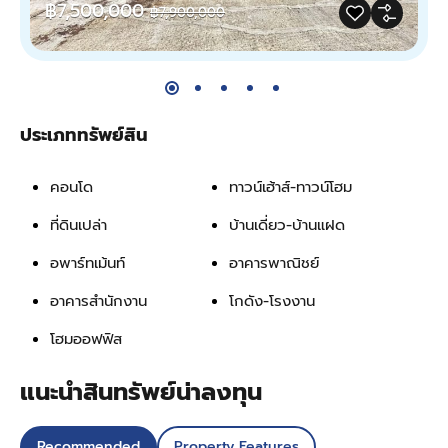
฿7,500,000
฿7,900,000
ประเภททรัพย์สิน
คอนโด
ทาวน์เฮ้าส์-ทาวน์โฮม
ที่ดินเปล่า
บ้านเดี่ยว-บ้านแฝด
อพาร์ทเม้นท์
อาคารพาณิชย์
อาคารสำนักงาน
โกดัง-โรงงาน
โฮมออฟฟิส
แนะนำสินทรัพย์น่าลงทุน
Recommended
Property Features