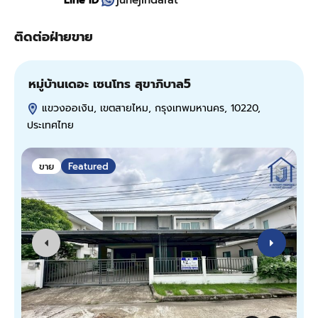
Line ID
junejindarat
ติดต่อฝ่ายขาย
หมู่บ้านเดอะ เซนโทร สุขาภิบาล5
ข
แขวงออเงิน, เขตสายไหม, กรุงเทพมหานคร, 10220,
ประเทศไทย
ก
ขาย
Featured