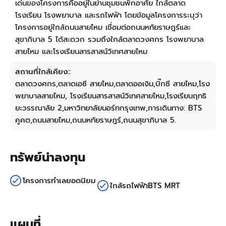
เด่นของโครงการคืออยู่ในย่านชุมชนพักอาศัย ใกล้ตลาด
โรงเรียน โรงพยาบาล และรถไฟฟ้า โดยข้อมูลโครงการระบุว่า
โครงการอยู่ใกล้ถนนสายไหม เชื่อมต่อถนนหทัยราษฎร์และ
สุขาภิบาล 5 ได้สะดวก รวมถึงใกล้ตลาดวงศกร โรงพยาบาล
สายไหม และโรงเรียนสารสาสน์วิเทศสายไหม
สถานที่ใกล้เคียง::
ตลาดวงศกร,ตลาดเอซี สายไหม,ตลาดออเงิน,บิ๊กซี สายไหม,โรง
พยาบาลสายไหม, โรงเรียนสารสาสน์วิเทศสายไหม,โรงเรียนฤทธิ
ยะวรรณาลัย 2,มหาวิทยาลัยนอร์ทกรุงเทพ,การเดินทาง: BTS
คูคต,ถนนสายไหม,ถนนหทัยราษฎร์,ถนนสุขาภิบาล 5.
ทรัพย์น่าลงทุน
โครงการทำเลยอดนิยม
ใกล้รถไฟฟ้าBTS MRT
แผนที่