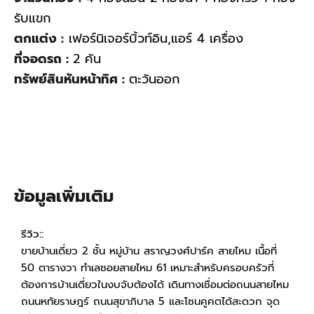
รับแขก
ตกแต่ง :
เฟอร์นิเจอร์บิ้วท์อิน,แอร์ 4 เครื่อง
ที่จอดรถ :
2 คัน
ทรัพย์สินหันหน้าทิศ :
ตะวันออก
ข้อมูลเพิ่มเติม
รีวิว::
ขายบ้านเดี่ยว 2 ชั้น หมู่บ้าน สราญวงศ์ปาร์ค สายไหม เนื้อที่
50 ตารางวา ทำเลซอยสายไหม 61 เหมาะสำหรับครอบครัวที่
ต้องการบ้านเดี่ยวในงบจับต้องได้ เดินทางเชื่อมต่อถนนสายไหม
ถนนหทัยราษฎร์ ถนนสุขาภิบาล 5 และโซนคูคตได้สะดวก จุด