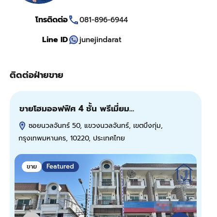
โทรติดต่อ
081-896-6944
Line ID
junejindarat
ติดต่อฝ่ายขาย
ขายโฮมออฟฟิศ 4 ชั้น พรีเมี่ยม…
ขาย
ซอยนวลจันทร์ 50, แขวงนวลจันทร์, เขตบึงกุ่ม,
ช
กรุงเทพมหานคร, 10220, ประเทศไทย
กรุ
ขาย
Featured
ข