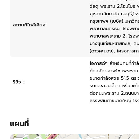
วัสดุ พระราม 2,โฮมโปร 
กุหลาบวิทยาลัย ธนบุรี,โ
กรุงเทพฯ (เบซิส),มหาวิท
สถานที่ใกล้เคียง:
พยาบาลนครธน, โรงพยาบ
พยาบาลพระราม 2, โรงพย
บางขุนเทียน-ชายทะเล, 
(ดาวคะนอง), โครงการท
โอกาสดีๆ สำหรับคนที่กำล
ทำเลศักยภาพโซนพระราม 
ขนาดกำลังสวย 51.5 ตร.ว.
รีวิว ::
รถและสวนเล็กๆ หรือจะท
ต่อถนนพระราม 2,ถนนบาง
สรรพสินค้าขนาดใหญ่ โรง
แผนที่