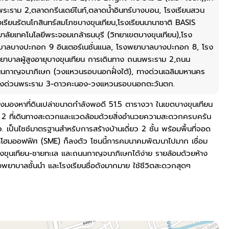
พระราม 2,ตลาดกรีนเดย์ไนท์,ตลาดน้ำอินทร์บางบอน, โรงเรียนสวน
รงเรียนรัตนโกสินทร์สมโภชบางขุนเทียน,โรงเรียนนานาชาติ BASIS
ยาลัยเทคโนโลยีพระจอมเกล้าธนบุรี (วิทยาเขตบางขุนเทียน),โรง
าลบางปะกอก 9 อินเตอร์เนชั่นแนล, โรงพยาบาลบางปะกอก 8, โรง
าบาลผู้สูงอายุบางขุนเทียน การเดินทาง ถนนพระราม 2,ถนน
ถนนกาญจนาภิเษก (วงแหวนรอบนอกฝั่งใต้), ทางด่วนเฉลิมมหานคร
างด่วนพระราม 3-ดาวคะนอง-วงแหวนรอบนอกตะวันตก.
ังมองหาที่ดินเปล่าขนาดกำลังพอดี 51.5 ตารางวา ในเขตบางขุนเทียน
2 ที่เดินทางสะดวกและแวดล้อมด้วยสิ่งอำนวยความสะดวกครบครัน
 เป็นไซซ์มาตรฐานสำหรับการสร้างบ้านเดี่ยว 2 ชั้น พร้อมพื้นที่จอด
ำโฮมออฟฟิศ (SME) ก็ลงตัว โซนนี้การคมนาคมพัฒนาไปมาก เชื่อม
ขุนเทียน-ชายทะเล และถนนกาญจนาภิเษกได้ง่าย รายล้อมด้วยห้าง
พยาบาลชั้นนำ และโรงเรียนชื่อดังมากมาย ใช้ชีวิตสะดวกสุดๆ