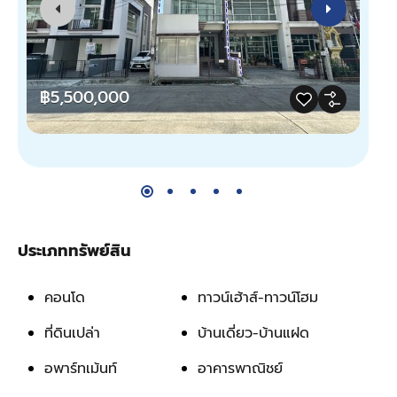
฿5,500,000
฿
ประเภททรัพย์สิน
คอนโด
ทาวน์เฮ้าส์-ทาวน์โฮม
ที่ดินเปล่า
บ้านเดี่ยว-บ้านแฝด
อพาร์ทเม้นท์
อาคารพาณิชย์