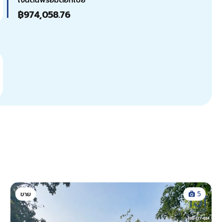
฿974,058.76
ขาย
5