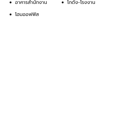
อาคารสำนักงาน
โกดัง-โรงงาน
โฮมออฟฟิส