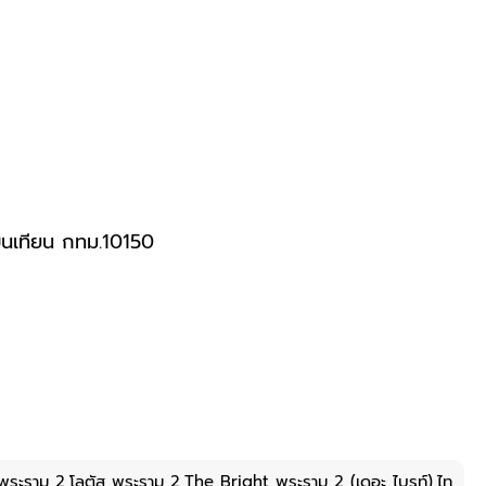
นเทียน กทม.10150
ี พระราม 2,โลตัส พระราม 2,The Bright พระราม 2 (เดอะ ไบรท์),ไท