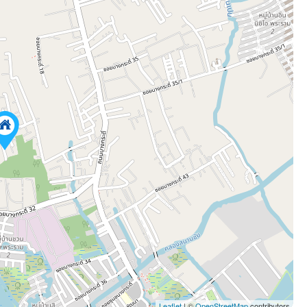
Leaflet
| ©
OpenStreetMap
contributors