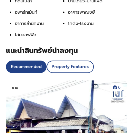
ที่ดินเปล่า
บ้านเดี่ยว-บ้านแฝด
อพาร์ทเม้นท์
อาคารพาณิชย์
อาคารสำนักงาน
โกดัง-โรงงาน
โฮมออฟฟิส
แนะนำสินทรัพย์น่าลงทุน
Recommended
Property Features
ขาย
6