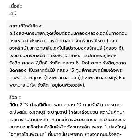
เนื้อที่::
2ไร่
สถานที่ใกล้เคียง:
ถ.รังสิต-นครนายก,จุดเชื่อมต่อถนนคลองหลวง,จุดขึ้นทางด่วน
วงแหวนฯ ฝั่งเหนือ, มหาวิทยาลัยศรีนครินทรวิโรฒ (มศว
องครักษ์),มหาวิทยาลัยเทคโนโลยีราชมงคลธัญบุรี (คลอง 6),
โรงเรียนสารสาสน์วิเทศรังสิต,วิทยาลัยการปกครอง,โลตัส
รังสิต คลอง 7,บิ๊กซี รังสิต คลอง 6, DoHome รังสิต,ตลาด
นัดคลอง 10,ตลาดต้นไม้ คลอง 15,ศูนย์การแพทย์สมเด็จพระ
เทพรัตนราชสุดาฯ (โรงพยาบาล มศว),โรงพยาบาลธัญบุรี,โรง
พยาบาลเปาโล รังสิต (อยู่โซนฟิวเจอร์ฯ).
รีวิว ::
ที่ดิน 2 ไร่ ทำเลดีเยี่ยม ซอย คลอง 10 ถนนรังสิต-นครนายก
ต.บึงสนั่น อ.ธัญบุรี จ.ปทุมธานี ใกล้แหล่งชุมชน สถาบันศึกษา
และการคมนาคมหลัก เหมาะแก่การพัฒนาโครงการบ้านจัดสรร
ขนาดย่อมหรือทำคลังสินค้า/โกดังขนาดเล็ก เพราะ “แปลงใหญ่
ใจกลางโซนพัฒนา” ที่ขนาดนี้เริ่มหายาก ห่างจากถนนรังสิต-