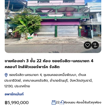
ขายห้องเช่า 3 ชั้น 22 ห้อง ซอยรังสิต–นครนายก 4
คลอง1 ใกล้ฟิวเจอร์พาร์ค รังสิต
ซอยรังสิต-นครนายก 4, ชุมชนคลองหนึ่งพัฒนา, ตำบล
ประชาธิปัตย์, เทศบาลนครรังสิต, อำเภอธัญบุรี, จังหวัดปทุมธานี,
12130, ประเทศไทย
อพาร์ทเม้นท์
฿5,990,000
22
ห้องนอน ห้องน้ำในตัวทุกห้อง