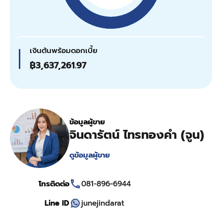
เงินต้นพร้อมดอกเบี้ย
฿3,637,261.97
ข้อมูลผู้ขาย
จินดารัตน์ ไทรทองคำ (จูน)
ดูข้อมูลผู้ขาย
โทรติดต่อ
081-896-6944
Line ID
junejindarat