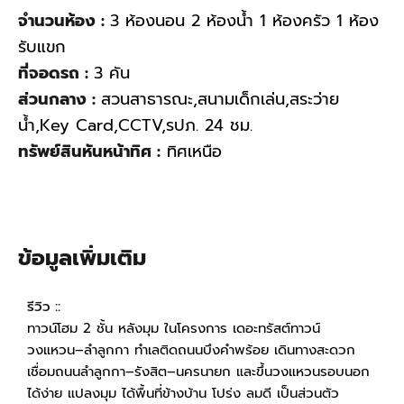
จำนวนห้อง :
3 ห้องนอน 2 ห้องน้ำ 1 ห้องครัว 1 ห้อง
รับแขก
ที่จอดรถ :
3 คัน
ส่วนกลาง :
สวนสาธารณะ,สนามเด็กเล่น,สระว่าย
น้ำ,Key Card,CCTV,รปภ. 24 ชม.
ทรัพย์สินหันหน้าทิศ :
ทิศเหนือ
ข้อมูลเพิ่มเติม
รีวิว ::
ทาวน์โฮม 2 ชั้น หลังมุม ในโครงการ เดอะทรัสต์ทาวน์
วงแหวน–ลำลูกกา ทำเลติดถนนบึงคำพร้อย เดินทางสะดวก
เชื่อมถนนลำลูกกา–รังสิต–นครนายก และขึ้นวงแหวนรอบนอก
ได้ง่าย แปลงมุม ได้พื้นที่ข้างบ้าน โปร่ง ลมดี เป็นส่วนตัว