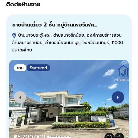
ติดต่อฝ่ายขาย
ขายบ้านเดี่ยว 2 ชั้น หมู่บ้านเพอร์เฟค…
ข
บ้านบางประดู่ใหญ่, ตำบลบางรักน้อย, องค์การบริหารส่วน
ตำบลบางรักน้อย, อำเภอเมืองนนทบุรี, จังหวัดนนทบุรี, 11000,
ป
ประเทศไทย
ขาย
Featured
฿5,200,000
฿5,500,000