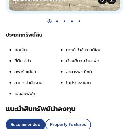
ประเภททรัพย์สิน
คอนโด
ทาวน์เฮ้าส์-ทาวน์โฮม
ที่ดินเปล่า
บ้านเดี่ยว-บ้านแฝด
อพาร์ทเม้นท์
อาคารพาณิชย์
อาคารสำนักงาน
โกดัง-โรงงาน
โฮมออฟฟิส
แนะนำสินทรัพย์น่าลงทุน
Recommended
Property Features