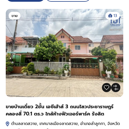
ขาย
13
ขายบ้านเดี่ยว 2ชั้น เอซีเฮ้าส์ 3 ถนนไสวประชาราษฎร์
คลองสี่ 70.1 ตร.ว ใกล้ห้างฟิวเจอร์พาร์ค รังสิต
ตำบลลาดสวาย, เทศบาลเมืองลาดสวาย, อำเภอลำลูกกา, จังหวัด