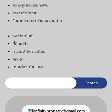
ความรู้อสังหาริมทรัพย์
อาคารสำนักงาน
รับฝากขาย เช่า จำนอง ขายฝาก
อพาร์ทเม้นท์
ที่ดินเปล่า
ทาวน์เฮ้าส์-ทาวน์โฮม
คอนโด
บ้านเดี่ยว-บ้านแฝด
jinfinityproperty@gmail.com