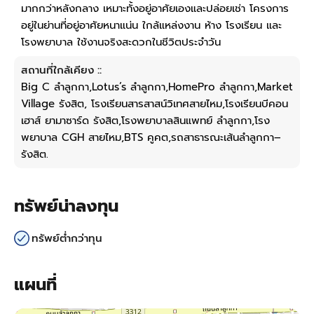
มากกว่าหลังกลาง เหมาะทั้งอยู่อาศัยเองและปล่อยเช่า โครงการ
อยู่ในย่านที่อยู่อาศัยหนาแน่น ใกล้แหล่งงาน ห้าง โรงเรียน และ
โรงพยาบาล ใช้งานจริงสะดวกในชีวิตประจำวัน
สถานที่ใกล้เคียง ::
Big C ลำลูกกา,Lotus’s ลำลูกกา,HomePro ลำลูกกา,Market
Village รังสิต, โรงเรียนสารสาสน์วิเทศสายไหม,โรงเรียนบีคอน
เฮาส์ ยามาซาร์ด รังสิต,โรงพยาบาลสินแพทย์ ลำลูกกา,โรง
พยาบาล CGH สายไหม,BTS คูคต,รถสาธารณะเส้นลำลูกกา–
รังสิต.
ทรัพย์น่าลงทุน
ทรัพย์ต่ำกว่าทุน
แผนที่