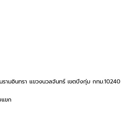
รามอินทรา แขวงนวลจันทร์ เขตบึงกุ่ม กทม.10240
ับแขก