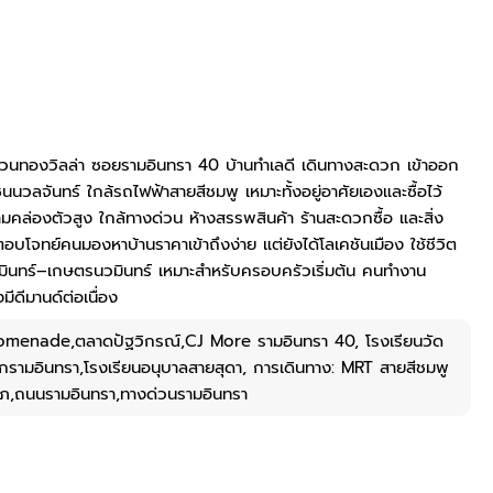
้านสวนทองวิลล่า ซอยรามอินทรา 40 บ้านทำเลดี เดินทางสะดวก เข้าออก
นนวลจันทร์ ใกล้รถไฟฟ้าสายสีชมพู เหมาะทั้งอยู่อาศัยเองและซื้อไว้
มคล่องตัวสูง ใกล้ทางด่วน ห้างสรรพสินค้า ร้านสะดวกซื้อ และสิ่ง
จทย์คนมองหาบ้านราคาเข้าถึงง่าย แต่ยังได้โลเคชันเมือง ใช้ชีวิต
วมินทร์–เกษตรนวมินทร์ เหมาะสำหรับครอบครัวเริ่มต้น คนทำงาน
งมีดีมานด์ต่อเนื่อง
omenade,ตลาดปัฐวิกรณ์,CJ More รามอินทรา 40, โรงเรียนวัด
ด็กรามอินทรา,โรงเรียนอนุบาลสายสุดา, การเดินทาง: MRT สายสีชมพู
าภ,ถนนรามอินทรา,ทางด่วนรามอินทรา