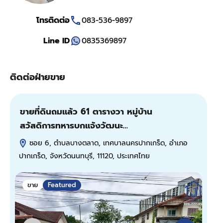
โทรติดต่อ
083-536-9897
Line ID
0835369897
ติดต่อฝ่ายขาย
ขายที่ดินถมแล้ว 61 ตารางวา หมู่บ้าน
ขา
สวัสดิการทหารบกแจ้งวัฒนะ…
ว
101
ซอย 6, ตำบลบางตลาด, เทศบาลนครปากเกร็ด, อำเภอ
ปากเกร็ด, จังหวัดนนทบุรี, 11120, ประเทศไทย
ข
ขาย
Featured