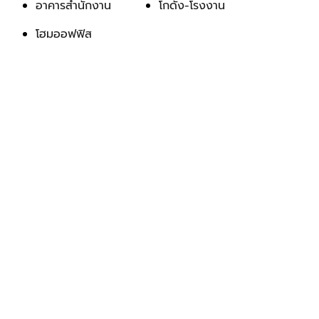
อาคารสำนักงาน
โกดัง-โรงงาน
โฮมออฟฟิส