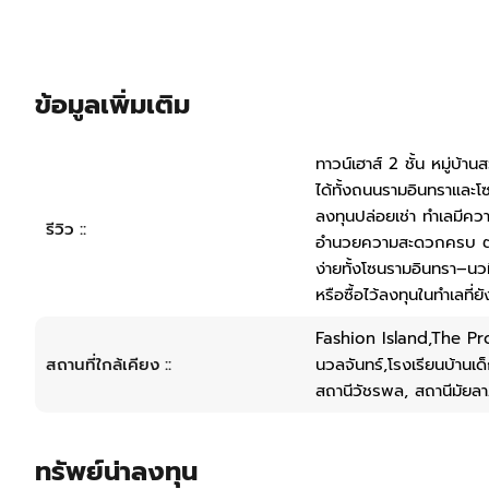
ข้อมูลเพิ่มเติม
ทาวน์เฮาส์ 2 ชั้น หมู่บ
ได้ทั้งถนนรามอินทราและโซ
ลงทุนปล่อยเช่า ทำเลมีควา
รีวิว ::
อำนวยความสะดวกครบ ตอบโ
ง่ายทั้งโซนรามอินทรา–น
หรือซื้อไว้ลงทุนในทำเลที่ยั
Fashion Island,The Pr
สถานที่ใกล้เคียง ::
นวลจันทร์,โรงเรียนบ้านเ
สถานีวัชรพล, สถานีมัยล
ทรัพย์น่าลงทุน