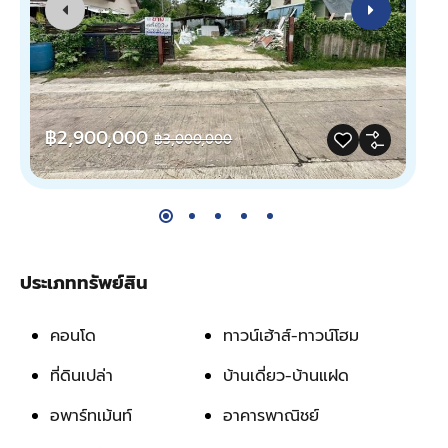
฿
฿2,900,000
฿3,000,000
ประเภททรัพย์สิน
คอนโด
ทาวน์เฮ้าส์-ทาวน์โฮม
ที่ดินเปล่า
บ้านเดี่ยว-บ้านแฝด
อพาร์ทเม้นท์
อาคารพาณิชย์