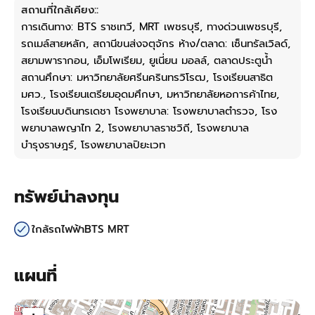
สถานที่ใกล้เคียง::
การเดินทาง: BTS ราชเทวี, MRT เพชรบุรี, ทางด่วนเพชรบุรี,
รถเมล์สายหลัก, สถานีขนส่งจตุจักร ห้าง/ตลาด: เซ็นทรัลเวิลด์,
สยามพารากอน, เอ็มโพเรียม, ยูเนี่ยน มอลล์, ตลาดประตูน้ำ
สถานศึกษา: มหาวิทยาลัยศรีนครินทรวิโรฒ, โรงเรียนสาธิต
มศว., โรงเรียนเตรียมอุดมศึกษา, มหาวิทยาลัยหอการค้าไทย,
โรงเรียนบดินทรเดชา โรงพยาบาล: โรงพยาบาลตำรวจ, โรง
พยาบาลพญาไท 2, โรงพยาบาลราชวิถี, โรงพยาบาล
บำรุงราษฎร์, โรงพยาบาลปิยะเวท
ทรัพย์น่าลงทุน
ใกล้รถไฟฟ้าBTS MRT
แผนที่