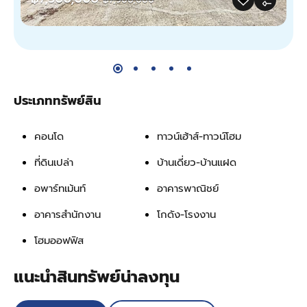
ประเภททรัพย์สิน
คอนโด
ทาวน์เฮ้าส์-ทาวน์โฮม
ที่ดินเปล่า
บ้านเดี่ยว-บ้านแฝด
อพาร์ทเม้นท์
อาคารพาณิชย์
อาคารสำนักงาน
โกดัง-โรงงาน
โฮมออฟฟิส
แนะนำสินทรัพย์น่าลงทุน