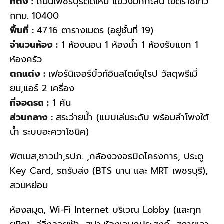
ที่ตั้ง :
ถนนเพชรบุรีตัดใหม่ แขวงมักกะสัน เขตราชเทวี
กทม. 10400
พื้นที่ :
47.16 ตารางเมตร (อยู่ชั้นที่ 19)
จำนวนห้อง :
1 ห้องนอน 1 ห้องน้ำ 1 ห้องรับแขก 1
ห้องครัว
ตกแต่ง :
เฟอร์นิเจอร์บิ้วท์อินสไตย์ยุโรป วัสดุพรีเมี่
ยม,แอร์ 2 เครื่อง
ที่จอดรถ :
1 คัน
ส่วนกลาง :
สระว่ายน้ำ (แบบเล่นระดับ พร้อมลำโพงใต้
น้ำ ระบบอะควาโซนิค)
ฟิตเนส,ซาวน่า,รปภ. ,กล้องวงจรปิดโครงการ, ประตู
Key Card, รถรับส่ง (BTS นาน และ MRT เพชรบุรี),
สวนหย่อม
ห้องสมุด, Wi-Fi Internet บริเวณ Lobby (และทุก