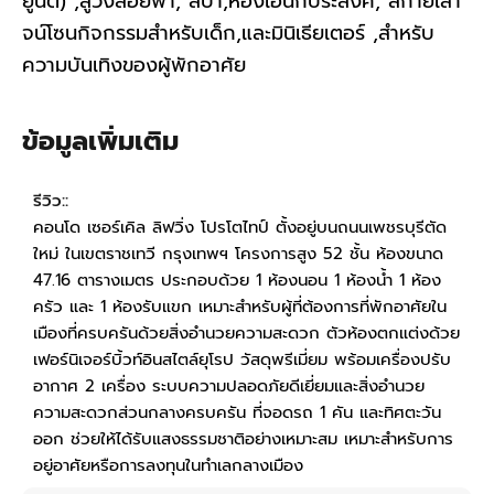
ยูนิต) ,ลู่วิ่งลอยฟ้า, สปา,ห้องเอนกประสงค์, สกายเลา
จน์โซนกิจกรรมสำหรับเด็ก,และมินิเธียเตอร์ ,สำหรับ
ความบันเทิงของผู้พักอาศัย
ข้อมูลเพิ่มเติม
รีวิว::
คอนโด เซอร์เคิล ลิฟวิ่ง โปรโตไทป์ ตั้งอยู่บนถนนเพชรบุรีตัด
ใหม่ ในเขตราชเทวี กรุงเทพฯ โครงการสูง 52 ชั้น ห้องขนาด
47.16 ตารางเมตร ประกอบด้วย 1 ห้องนอน 1 ห้องน้ำ 1 ห้อง
ครัว และ 1 ห้องรับแขก เหมาะสำหรับผู้ที่ต้องการที่พักอาศัยใน
เมืองที่ครบครันด้วยสิ่งอำนวยความสะดวก ตัวห้องตกแต่งด้วย
เฟอร์นิเจอร์บิ้วท์อินสไตล์ยุโรป วัสดุพรีเมี่ยม พร้อมเครื่องปรับ
อากาศ 2 เครื่อง ระบบความปลอดภัยดีเยี่ยมและสิ่งอำนวย
ความสะดวกส่วนกลางครบครัน ที่จอดรถ 1 คัน และทิศตะวัน
ออก ช่วยให้ได้รับแสงธรรมชาติอย่างเหมาะสม เหมาะสำหรับการ
อยู่อาศัยหรือการลงทุนในทำเลกลางเมือง