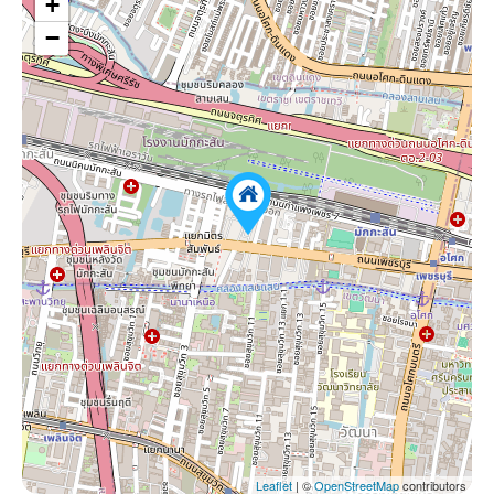
+
−
Leaflet
| ©
OpenStreetMap
contributors