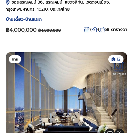
ซอยสรณคมน์ 36, สรณคมน์, แขวงสีกัน, เขตดอนเมือง,
กรุงเทพมหานคร, 10210, ประเทศไทย
บ้านเดี่ยว-บ้านแฝด
฿4,000,000
ตารางวา
7
4
68
฿4,800,000
ขาย
12