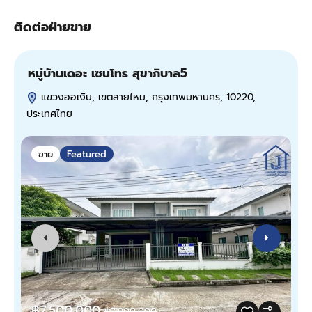
ติดต่อฝ่ายขาย
หมู่บ้านเดอะ เซนโทร สุขาภิบาล5
ข
แขวงออเงิน, เขตสายไหม, กรุงเทพมหานคร, 10220,
ประเทศไทย
1
ขาย
Featured
฿7,500,000
฿7,900,000