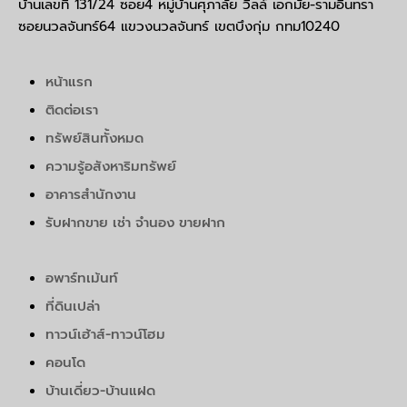
บ้านเลขที่ 131/24 ซอย4 หมู่บ้านศุภาลัย วิลล์ เอกมัย-รามอินทรา
ซอยนวลจันทร์64 แขวงนวลจันทร์ เขตบึงกุ่ม กทม10240
หน้าแรก
ติดต่อเรา
ทรัพย์สินทั้งหมด
ความรู้อสังหาริมทรัพย์
อาคารสำนักงาน
รับฝากขาย เช่า จำนอง ขายฝาก
อพาร์ทเม้นท์
ที่ดินเปล่า
ทาวน์เฮ้าส์-ทาวน์โฮม
คอนโด
บ้านเดี่ยว-บ้านแฝด