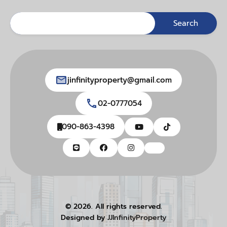
jinfinityproperty@gmail.com
02-0777054
090-863-4398
© 2026. All rights reserved.
Designed by
JJInfinityProperty