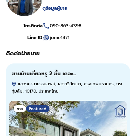
ดูข้อมูลผู้ขาย
โทรติดต่อ
090-863-4398
Line ID
jome1471
ติดต่อฝ่ายขาย
ขายบ้านเดี่ยวหรู 2 ชั้น เดอะ…
ห
ร
แขวงศาลาธรรมสพน์, เขตทวีวัฒนา, กรุงเทพมหานคร, กระ
ทุ่มล้ม, 10170, ประเทศไทย
1
ขาย
Featured