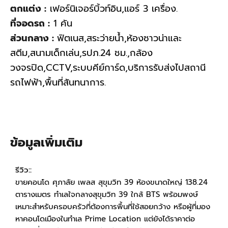
ตกแต่ง :
เฟอร์นิเจอร์บิ้วท์อิน,แอร์ 3 เครื่อง.
ที่จอดรถ :
1 คัน
ส่วนกลาง :
ฟิตเนส,สระว่ายน้ำ,ห้องซาวน่าและ
สตีม,สนามเด็กเล่น,รปภ.24 ชม.,กล้อง
วงจรปิด,CCTV,ระบบคีย์การ์ด,บริการรับส่งไปสถานี
รถไฟฟ้า,พื้นที่สันทนาการ.
ข้อมูลเพิ่มเติม
รีวิว::
ขายคอนโด ศุภาลัย เพลส สุขุมวิท 39 ห้องขนาดใหญ่ 138.24
ตารางเมตร ทำเลใจกลางสุขุมวิท 39 ใกล้ BTS พร้อมพงษ์
เหมาะสำหรับครอบครัวที่ต้องการพื้นที่ใช้สอยกว้าง หรือผู้ที่มอง
หาคอนโดเมืองในทำเล Prime Location แต่ยังได้ราคาต่อ