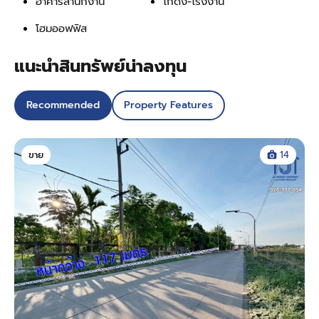
อาคารสำนักงาน
โกดัง-โรงงาน
โฮมออฟฟิส
แนะนำสินทรัพย์น่าลงทุน
Recommended
Property Features
ขาย
14