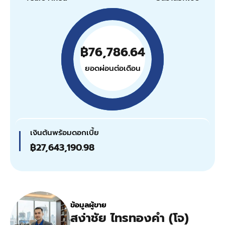
฿76,786.64
ยอดผ่อนต่อเดือน
เงินต้นพร้อมดอกเบี้ย
฿27,643,190.98
ข้อมูลผู้ขาย
สง่าชัย ไทรทองคำ (โจ)