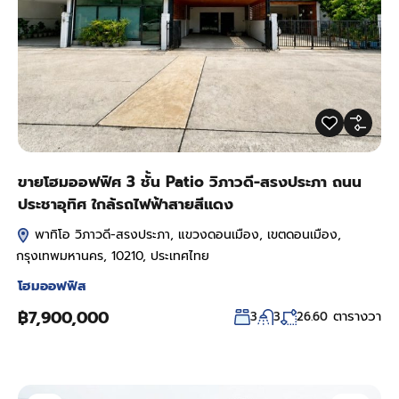
ขายโฮมออฟฟิศ 3 ชั้น Patio วิภาวดี-สรงประภา ถนน
ประชาอุทิศ ใกล้รถไฟฟ้าสายสีแดง
พาทิโอ วิภาวดี-สรงประภา, แขวงดอนเมือง, เขตดอนเมือง,
กรุงเทพมหานคร, 10210, ประเทศไทย
โฮมออฟฟิส
฿7,900,000
ตารางวา
3
3
26.60