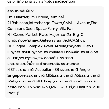
ตร.ม. ที่คุ้มกว่าโครงการใหม่ในย่านเดียวกันมาก
สถานที่ใกล้เคียง::
Em Quartier,Em Porium,Terminal
21,Robinson,Interchange Tower,GMM, J Avenue,The
Commons,Seen Space,Funky Villa,Rain
Hill,Ozono,Market Place,Major เอกมัย, Big C
เอกมัย,ท้องฟ้าจำลอง,Gateway เอกมัย,RCA,Show
DC,Singha Complex,Avani Atrium,ชาญอิสระ II,สวน
เบญจสิริ,สวนเบญจกิติ,รพ.คามิลเลียน ทองหล่อ,รพ.สมิติเวช
สุขุมวิท,รพ.กรุงเทพ,รพ.คลองตัน, รร.สาธิต
มศว.,รร.สายน้ำผึ้ง,รร.วัฒาวิทยาลัย,รร.นานาชาติ
NIST,รร.นานาชาติ Australian-ISB,รร.นานาชาติ Anglo
Singapore,รร.นานาชาติ MISB,รร.นานาชาติ ASB,รร.นานาชาติ
Wells,รร.นานาชาติ Bkk.Prep.,รร.นานาชาติ เอกมัย,รร.ทอสี,
การเดินทาง:BTS พร้อมพงษ์,MRT เพชรบุรี,ถนนสุขุมวิท, ถนน
เพชรบุรี.